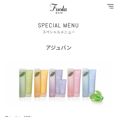
SPECIAL MENU
NEWS
スペシャルメニュー
SPECIAL MENU
アジュバン
MENU
SHOP & STAFF
COUPON
GALLERY
RECRUIT